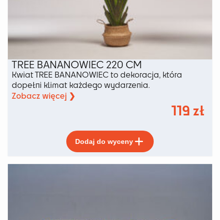
TREE BANANOWIEC 220 CM
Kwiat TREE BANANOWIEC to dekoracja, która
dopełni klimat każdego wydarzenia.
Zobacz więcej ❯
119
zł
Ten
Dodaj do wyceny
produkt
ma
wiele
wariantów.
Opcje
można
wybrać
na