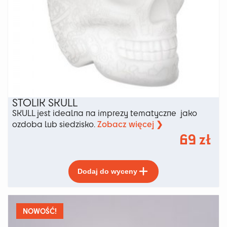
STOLIK SKULL
SKULL jest idealna na imprezy tematyczne jako
Zobacz więcej ❯
ozdoba lub siedzisko.
69
zł
Ten
Dodaj do wyceny
produkt
ma
wiele
wariantów.
NOWOŚĆ!
Opcje