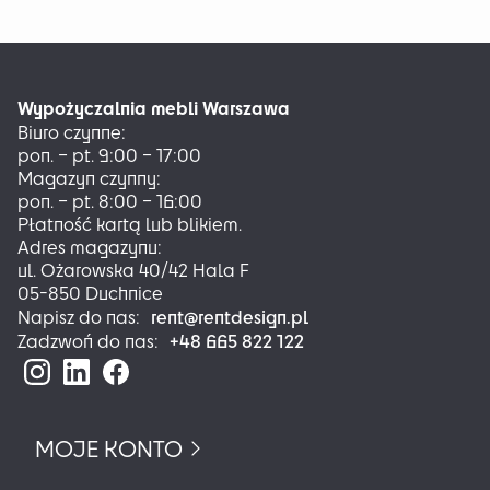
wiele
wariantów.
Opcje
można
Wypożyczalnia mebli Warszawa
wybrać
Biuro czynne:
na
pon. – pt. 9:00 – 17:00
stronie
Magazyn czynny:
produktu
pon. – pt. 8:00 – 16:00
Płatność kartą lub blikiem.
Adres magazynu:
ul. Ożarowska 40/42 Hala F
05-850 Duchnice
rent@rentdesign.pl
Napisz do nas:
+48 665 822 122
Zadzwoń do nas:
MOJE KONTO