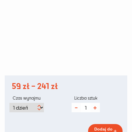
Zakres
59
zł
–
241
zł
cen:
Czas wynajmu
Liczba sztuk
od
ilość
Tree
59 zł
Bananowiec
115
do
cm
Dodaj do