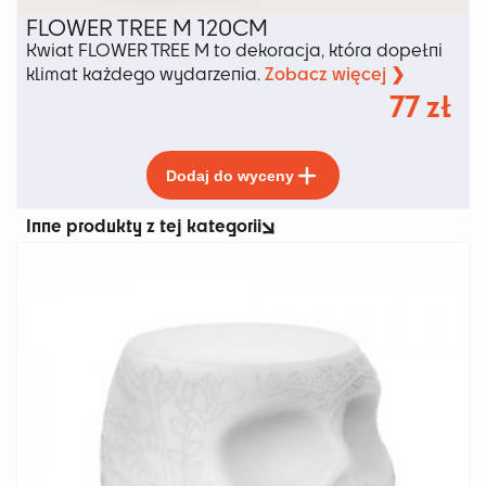
FLOWER TREE M 120CM
Kwiat FLOWER TREE M to dekoracja, która dopełni
Zobacz więcej ❯
klimat każdego wydarzenia.
77
zł
Ten
Dodaj do wyceny
produkt
ma
Inne produkty z tej kategorii
wiele
wariantów.
Opcje
można
wybrać
na
stronie
produktu