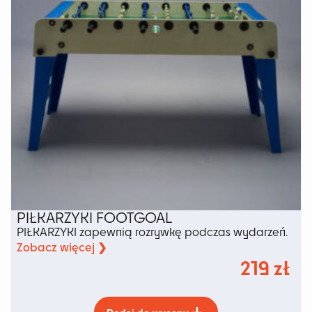
stronie
produktu
PIŁKARZYKI FOOTGOAL
PIŁKARZYKI zapewnią rozrywkę podczas wydarzeń.
Zobacz więcej ❯
219
zł
Ten