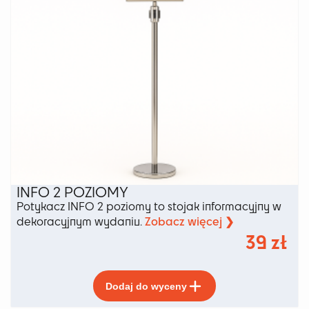
produktu
INFO 2 POZIOMY
Potykacz INFO 2 poziomy to stojak informacyjny w
Zobacz więcej ❯
dekoracyjnym wydaniu.
39
zł
Ten
Dodaj do wyceny
produkt
ma