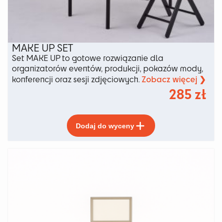
MAKE UP SET
Set MAKE UP to gotowe rozwiązanie dla
organizatorów eventów, produkcji, pokazów mody,
Zobacz więcej ❯
konferencji oraz sesji zdjęciowych.
285
zł
Ten
Dodaj do wyceny
produkt
ma
wiele
wariantów.
Opcje
można
wybrać
na
stronie