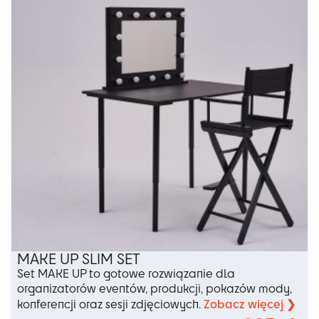
można
wybrać
na
stronie
produktu
MAKE UP SLIM SET
Set MAKE UP to gotowe rozwiązanie dla
organizatorów eventów, produkcji, pokazów mody,
Zobacz więcej ❯
konferencji oraz sesji zdjęciowych.