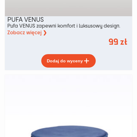
PUFA VENUS
Pufa VENUS zapewni komfort i luksusowy design.
Zobacz więcej ❯
99
zł
Ten
Dodaj do wyceny
produkt
ma
wiele
wariantów.
Opcje
można
wybrać
na
stronie
produktu