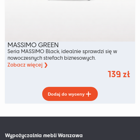
MASSIMO GREEN
Seria MASSIMO Black, idealnie sprawdzi się w
nowoczesnych strefach biznesowych.
Zobacz więcej ❯
139
zł
Ten
Dodaj do wyceny
produkt
ma
wiele
wariantów.
Opcje
można
Wypożyczalnia mebli Warszawa
wybrać