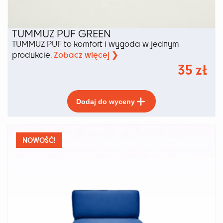
TUMMUZ PUF GREEN
TUMMUZ PUF to komfort i wygoda w jednym
Zobacz więcej ❯
produkcie.
35
zł
Ten
Dodaj do wyceny
produkt
ma
wiele
wariantów.
NOWOŚĆ!
Opcje
można
wybrać
na
stronie
produktu