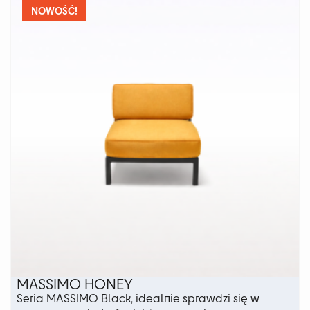
wariantów.
NOWOŚĆ!
Opcje
można
wybrać
na
stronie
produktu
MASSIMO HONEY
Seria MASSIMO Black, idealnie sprawdzi się w