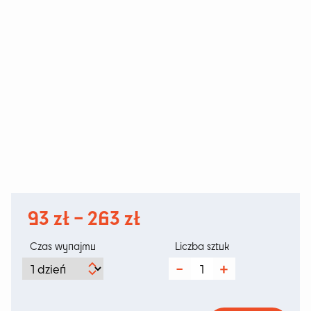
Zakres
93
zł
–
263
zł
cen:
Czas wynajmu
Liczba sztuk
od
ilość
Trappi
93 zł
Grey