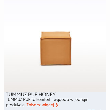
Opcje
można
wybrać
na
stronie
produktu
TUMMUZ PUF HONEY
TUMMUZ PUF to komfort i wygoda w jednym
Zobacz więcej ❯
produkcie.