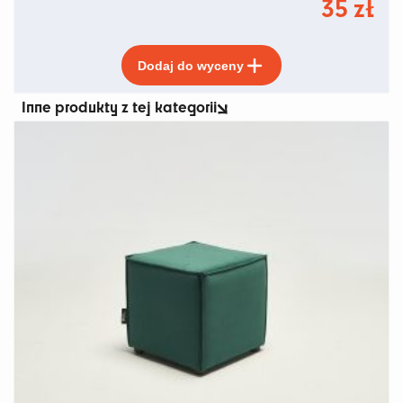
35
zł
Ten
Dodaj do wyceny
produkt
ma
Inne produkty z tej kategorii
wiele
wariantów.
Opcje
można
wybrać
na
stronie
produktu