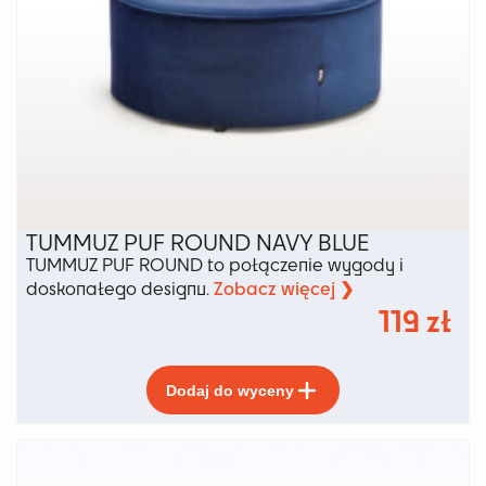
TUMMUZ PUF ROUND NAVY BLUE
TUMMUZ PUF ROUND to połączenie wygody i
Zobacz więcej ❯
doskonałego designu.
119
zł
Ten
Dodaj do wyceny
produkt
ma
wiele
wariantów.