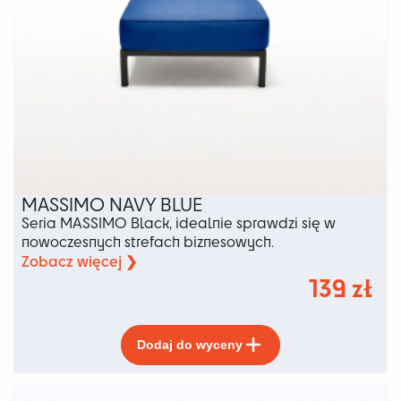
MASSIMO NAVY BLUE
Seria MASSIMO Black, idealnie sprawdzi się w
nowoczesnych strefach biznesowych.
Zobacz więcej ❯
139
zł
Ten
Dodaj do wyceny
produkt
ma
wiele