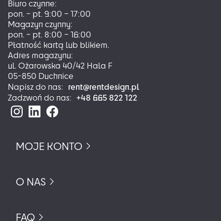
Biuro czynne:
na
pon. – pt. 9:00 – 17:00
stronie
Magazyn czynny:
produktu
pon. – pt. 8:00 – 16:00
Płatność kartą lub blikiem.
Adres magazynu:
ul. Ożarowska 40/42 Hala F
05-850 Duchnice
rent@rentdesign.pl
Napisz do nas:
+48 665 822 122
Zadzwoń do nas:
MOJE KONTO
O NAS
FAQ