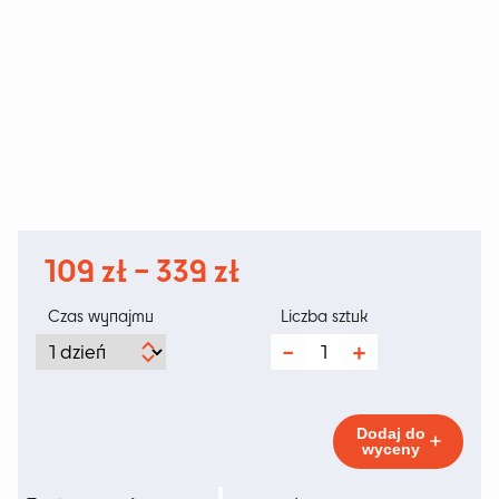
Zakres
109
zł
–
339
zł
cen:
Czas wynajmu
Liczba sztuk
od
ilość
Trappi
109 zł
Grafit
R
do
Dodaj do
wyceny
339 zł