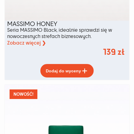
MASSIMO HONEY
Seria MASSIMO Black, idealnie sprawdzi się w
nowoczesnych strefach biznesowych.
Zobacz więcej ❯
139
zł
Ten
Dodaj do wyceny
produkt
ma
wiele
wariantów.
NOWOŚĆ!
Opcje
można
wybrać
na
stronie
produktu