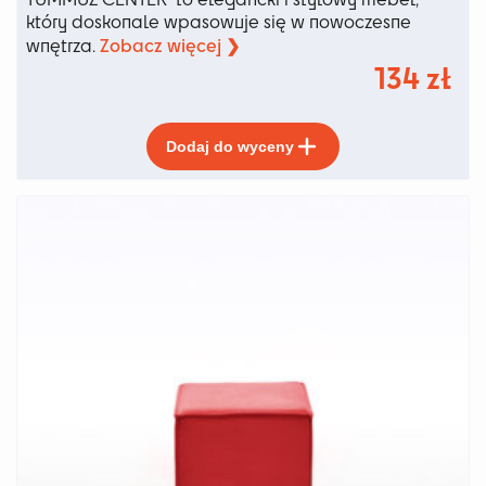
który doskonale wpasowuje się w nowoczesne
Zobacz więcej ❯
wnętrza.
134
zł
Ten
Dodaj do wyceny
produkt
ma
wiele
wariantów.
Opcje
można
wybrać
na
stronie
produktu