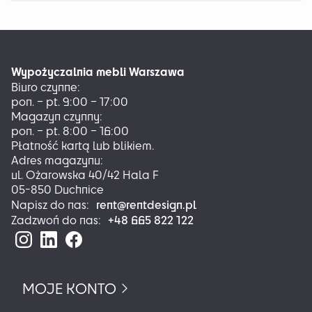
wiele
wariantów.
Opcje
można
Wypożyczalnia mebli Warszawa
wybrać
Biuro czynne:
na
pon. – pt. 9:00 – 17:00
stronie
Magazyn czynny:
produktu
pon. – pt. 8:00 – 16:00
Płatność kartą lub blikiem.
Adres magazynu:
ul. Ożarowska 40/42 Hala F
05-850 Duchnice
rent@rentdesign.pl
Napisz do nas:
+48 665 822 122
Zadzwoń do nas:
MOJE KONTO