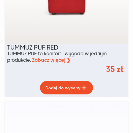
TUMMUZ PUF RED
TUMMUZ PUF to komfort i wygoda w jednym
Zobacz więcej ❯
produkcie.
35
zł
Ten
Dodaj do wyceny
produkt
ma
wiele
wariantów.
Opcje
można
wybrać