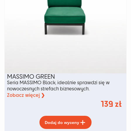
MASSIMO GREEN
Seria MASSIMO Black, idealnie sprawdzi się w
nowoczesnych strefach biznesowych.
Zobacz więcej ❯
139
zł
Ten
Dodaj do wyceny
produkt
ma