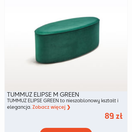
na
stronie
produktu
TUMMUZ ELIPSE M GREEN
TUMMUZ ELIPSE GREEN to nieszablonowy kształt i
Zobacz więcej ❯
elegancja.
89
zł
Ten