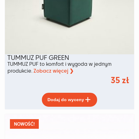
TUMMUZ PUF GREEN
TUMMUZ PUF to komfort i wygoda w jednym
Zobacz więcej ❯
produkcie.
35
zł
Ten
Dodaj do wyceny
produkt
ma
wiele
wariantów.
NOWOŚĆ!
Opcje
można