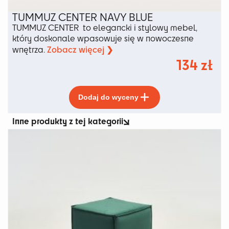
TUMMUZ CENTER NAVY BLUE
TUMMUZ CENTER to elegancki i stylowy mebel,
który doskonale wpasowuje się w nowoczesne
Zobacz więcej ❯
wnętrza.
134
zł
Ten
Dodaj do wyceny
produkt
ma
Inne produkty z tej kategorii
wiele
wariantów.
Opcje
można
wybrać
na
stronie
produktu