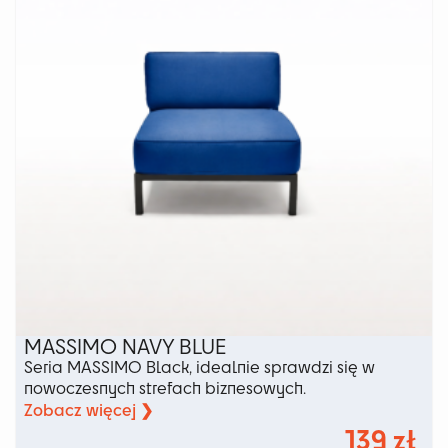
wybrać
na
stronie
produktu
MASSIMO NAVY BLUE
Seria MASSIMO Black, idealnie sprawdzi się w
nowoczesnych strefach biznesowych.
Zobacz więcej ❯
139
zł