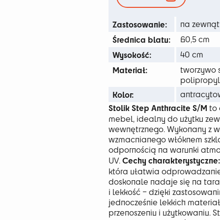
109
Zastosowanie:
na zewnąt
Średnica blatu:
60,5 cm
Wysokość:
40 cm
Materiał:
tworzywo s
polipropy
Kolor:
antracyto
Stolik Step Anthracite S/M
to 
mebel, idealny do użytku zew
wewnętrznego. Wykonany z wy
wzmacnianego włóknem szkla
odpornością na warunki atmo
Cechy charakterystyczne:
UV.
która ułatwia odprowadzanie 
doskonale nadaje się na tara
i lekkość – dzięki zastosowan
jednocześnie lekkich materiał
przenoszeniu i użytkowaniu. S