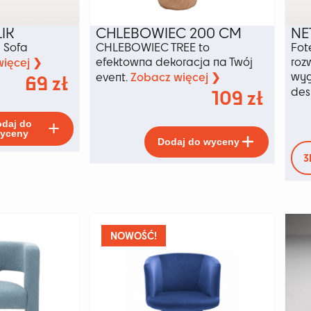
IK
CHLEBOWIEC 200 CM
NE
u Sofa
CHLEBOWIEC TREE to
Fot
ięcej ❯
efektowna dekoracja na Twój
roz
Zobacz więcej ❯
wyg
69
zł
event.
109
zł
des
Ten
daj do
produkt
Ten
yceny
Dodaj do wyceny
ma
produkt
3
wiele
ma
wariantów.
wiele
Opcje
wariant
można
Opcje
wybrać
można
na
wybrać
NOWOŚĆ!
stronie
na
produktu
stronie
produkt