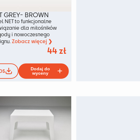
T GREY- BROWN
el NET to funkcjonalne
wiązanie dla miłośników
ody i nowoczesnego
Zobacz więcej ❯
ignu.
44
zł
Ten
Dodaj do
DS
produkt
wyceny
ma
ów.
wiele
wariantów.
Opcje
można
wybrać
na
u
stronie
produktu