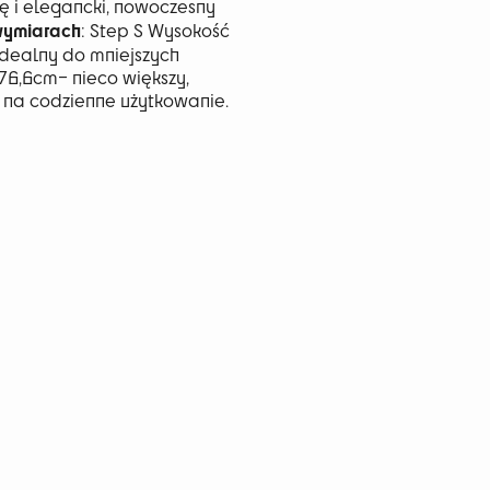
 i elegancki, nowoczesny
wymiarach
: Step S Wysokość
dealny do mniejszych
 76,6cm– nieco większy,
 na codzienne użytkowanie.