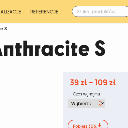
Szukaj:
EALIZACJE
REFERENCJE
te S
Anthracite S
Zak
39
zł
–
109
zł
cen
Czas wynajmu
od
39 
do
Pobierz 3DS