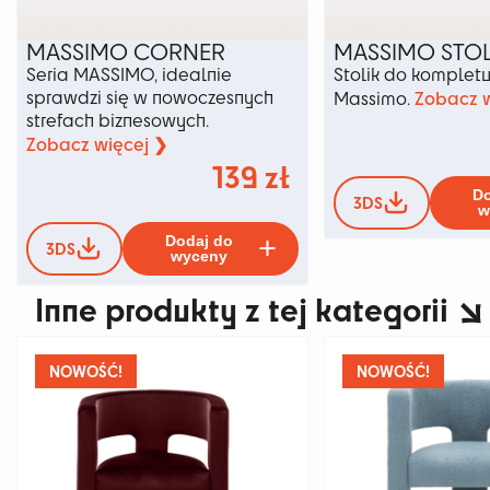
MASSIMO CORNER
MASSIMO STOL
Seria MASSIMO, idealnie
Stolik do komplet
sprawdzi się w nowoczesnych
Zobacz w
Massimo.
strefach biznesowych.
Zobacz więcej ❯
139
zł
Do
3DS
w
Ten
Dodaj do
3DS
produkt
wyceny
ma
Inne produkty z tej kategorii
wiele
wariantów.
Opcje
można
NOWOŚĆ!
NOWOŚĆ!
wybrać
na
stronie
produktu