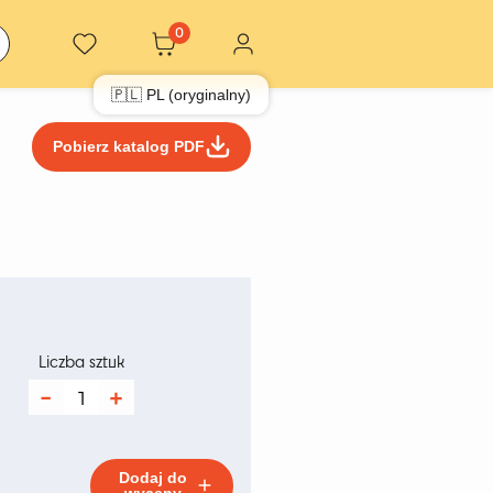
0
🇵🇱 PL (oryginalny)
Pobierz katalog PDF
res
:
Liczba sztuk
ilość
Stolik
zł
Step
Anthracite
S
Dodaj do