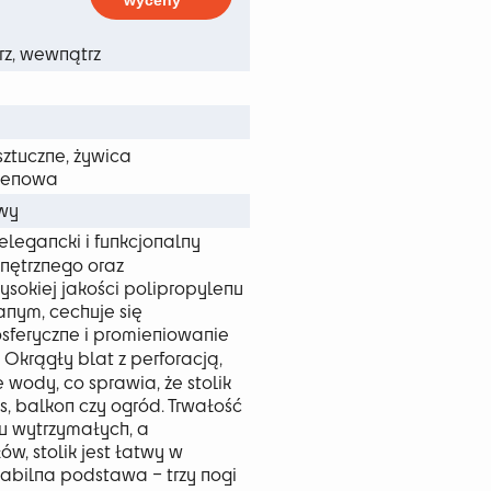
wyceny
 zł
rz, wewnątrz
ztuczne, żywica
lenowa
wy
elegancki i funkcjonalny
nętrznego oraz
sokiej jakości polipropylenu
nym, cechuje się
sferyczne i promieniowanie
Okrągły blat z perforacją,
wody, co sprawia, że stolik
s, balkon czy ogród. Trwałość
iu wytrzymałych, a
ów, stolik jest łatwy w
tabilna podstawa – trzy nogi