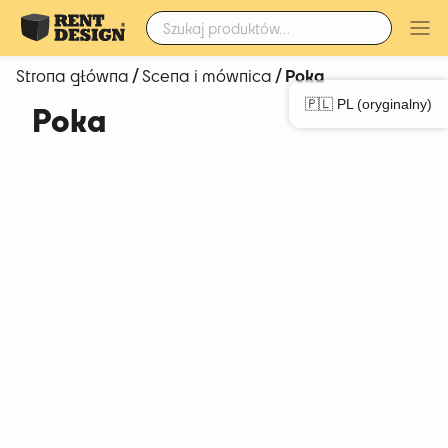
Szukaj:
/
/ Poka
Strona główna
Scena i mównica
🇵🇱 PL (oryginalny)
Poka