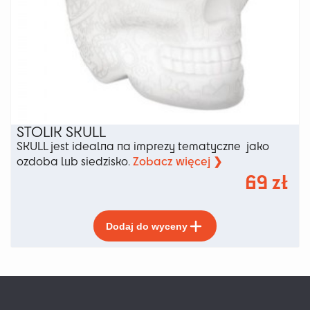
STOLIK SKULL
SKULL jest idealna na imprezy tematyczne jako
Zobacz więcej ❯
ozdoba lub siedzisko.
69
zł
Ten
Dodaj do wyceny
produkt
ma
wiele
wariantów.
Opcje
można