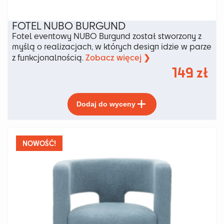
FOTEL NUBO BURGUND
Fotel eventowy NUBO Burgund został stworzony z
myślą o realizacjach, w których design idzie w parze
Zobacz więcej ❯
z funkcjonalnością.
149
zł
Ten
Dodaj do wyceny
produkt
ma
wiele
wariantów.
NOWOŚĆ!
Opcje
można
wybrać
na
stronie
produktu