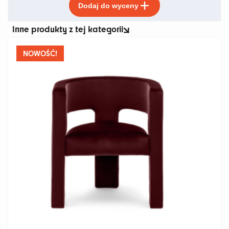
Dodaj do wyceny
produkt
ma
Inne produkty z tej kategorii
wiele
wariantów.
Opcje
NOWOŚĆ!
można
wybrać
na
stronie
produktu