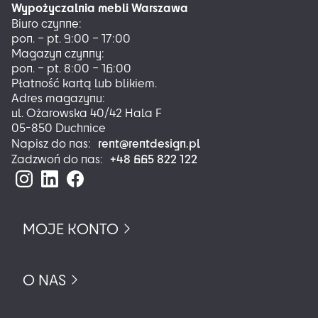
Wypożyczalnia mebli Warszawa
wybrać
Biuro czynne:
na
pon. – pt. 9:00 – 17:00
stronie
Magazyn czynny:
produktu
pon. – pt. 8:00 – 16:00
Płatność kartą lub blikiem.
Adres magazynu:
ul. Ożarowska 40/42 Hala F
05-850 Duchnice
rent@rentdesign.pl
Napisz do nas:
+48 665 822 122
Zadzwoń do nas:
MOJE KONTO
O NAS