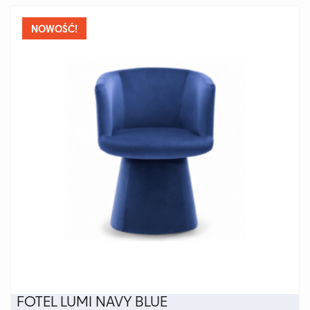
wiele
wariantów.
NOWOŚĆ!
Opcje
można
wybrać
na
stronie
produktu
FOTEL LUMI NAVY BLUE