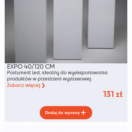
EXPO 40/120 CM
Postument led, idealny do wyeksponowania
produktów w przestrzeni wystawowej.
Zobacz więcej ❯
131
zł
Ten
Dodaj do wyceny
produkt
ma
wiele