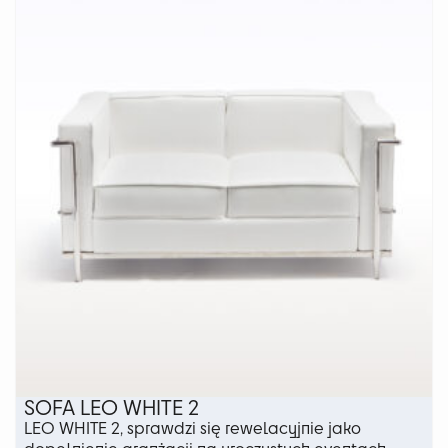
wariantów.
Opcje
można
wybrać
na
stronie
produktu
SOFA LEO WHITE 2
LEO WHITE 2, sprawdzi się rewelacyjnie jako