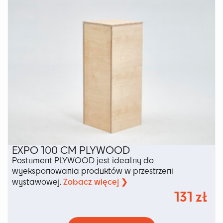
stronie
produktu
EXPO 100 CM PLYWOOD
Postument PLYWOOD jest idealny do
wyeksponowania produktów w przestrzeni
Zobacz więcej ❯
wystawowej.
131
zł
Ten