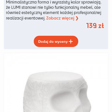
Minimalistyczna forma i wyrazisty kolor sprawiają,
że LUMI stanowi nie tylko funkcjonalny mebel, ale
również estetyczny element każdej profesjonalnej
Zobacz więcej ❯
realizacji eventowej.
139
zł
Ten
Dodaj do wyceny
produkt
ma
wiele
wariantów.
Opcje
można
wybrać
na
stronie
produktu