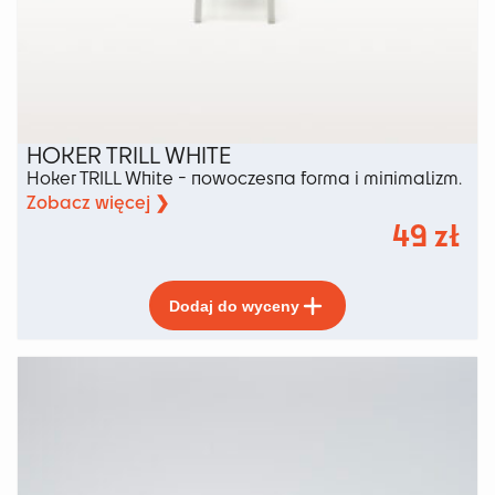
HOKER TRILL WHITE
Hoker TRILL White - nowoczesna forma i minimalizm.
Zobacz więcej ❯
49
zł
Ten
Dodaj do wyceny
produkt
ma
wiele
wariantów.
Opcje
można
wybrać
na