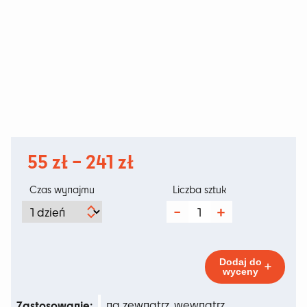
Zakres
55
zł
–
241
zł
cen:
Czas wynajmu
Liczba sztuk
od
ilość
Poka
55 zł
do
Dodaj do
wyceny
241 zł
Zastosowanie:
na zewnątrz, wewnątrz