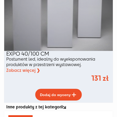
EXPO 40/100 CM
Postument led, idealny do wyeksponowania
produktów w przestrzeni wystawowej.
Zobacz więcej ❯
131
zł
Ten
Dodaj do wyceny
produkt
ma
Inne produkty z tej kategorii
wiele
wariantów.