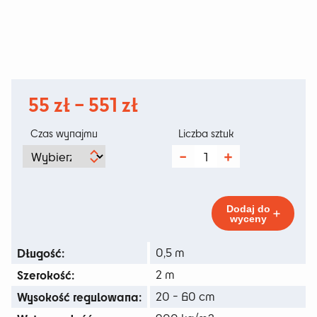
Zakres
55
zł
–
551
zł
cen:
Czas wynajmu
Liczba sztuk
od
ilość
Podest
55 zł
Sceniczny
0,5mX2m
do
Dodaj do
wyceny
551 zł
Długość:
0,5 m
Szerokość:
2 m
Wysokość regulowana:
20 - 60 cm