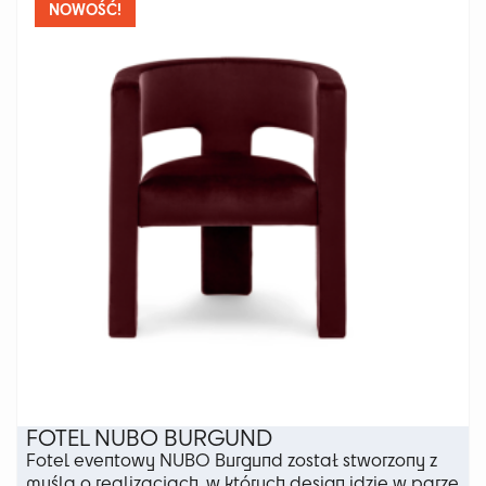
Opcje
NOWOŚĆ!
można
wybrać
na
stronie
produktu
FOTEL NUBO BURGUND
Fotel eventowy NUBO Burgund został stworzony z
myślą o realizacjach, w których design idzie w parze