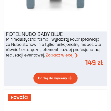
FOTEL NUBO BABY BLUE
Minimalistyczna forma i wyrazisty kolor sprawiają,
że Nubo stanowi nie tylko funkcjonalny mebel, ale
również estetyczny element każdej profesjonalnej
Zobacz więcej ❯
realizacji eventowej.
149
zł
Ten
Dodaj do wyceny
produkt
ma
wiele
wariantów.
NOWOŚĆ!
Opcje
można