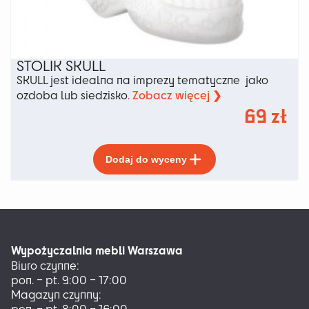
STOLIK SKULL
SKULL jest idealna na imprezy tematyczne jako
Zobacz więcej ❯
ozdoba lub siedzisko.
69
zł
Ten
Dodaj do wyceny
produkt
ma
wiele
wariantów.
Opcje
można
Wypożyczalnia mebli Warszawa
wybrać
Biuro czynne:
na
pon. – pt. 9:00 – 17:00
stronie
Magazyn czynny:
produktu
pon. – pt. 8:00 – 16:00