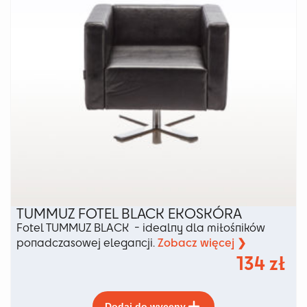
stronie
produktu
TUMMUZ FOTEL BLACK EKOSKÓRA
Fotel TUMMUZ BLACK - idealny dla miłośników
Zobacz więcej ❯
ponadczasowej elegancji.
134
zł
Ten
Dodaj do wyceny