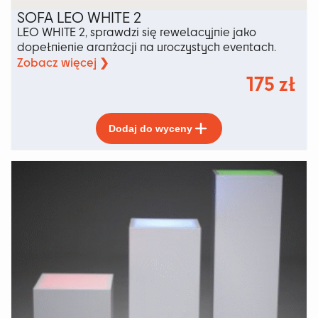
SOFA LEO WHITE 2
LEO WHITE 2, sprawdzi się rewelacyjnie jako
dopełnienie aranżacji na uroczystych eventach.
Zobacz więcej ❯
175
zł
Ten
Dodaj do wyceny
produkt
ma
wiele
wariantów.
Opcje
można
wybrać
na
stronie
produktu