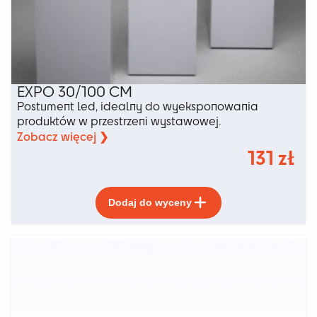
EXPO 30/100 CM
Postument led, idealny do wyeksponowania
produktów w przestrzeni wystawowej.
Zobacz więcej ❯
131
zł
Ten
Dodaj do wyceny
produkt
ma
wiele
wariantów.
Opcje
można
wybrać
na