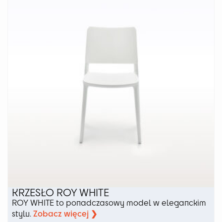
Opcje
można
wybrać
na
stronie
produktu
KRZESŁO ROY WHITE
ROY WHITE to ponadczasowy model w eleganckim
Zobacz więcej ❯
stylu.