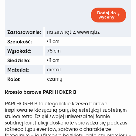
39 zł
Hoker
Black
do
Dodaj do
wyceny
109 zł
Zastosowanie:
na zewnątrz, wewnątrz
Szerokość:
41 cm
Wysokość:
75 cm
Siedzisko:
41 cm
Materiał:
metal
Kolor:
czarny
Krzesło barowe PARI HOKER B
PARI HOKER B to eleganckie krzesło barowe
inspirowane klasyczną paryską estetyką i subtelnym
stylem retro. Dzięki swojej uniwersalnej formie i
solidnej konstrukcji doskonale sprawdza się podczas
różnego typu eventów, zarówno o charakterze
formalnym – jak firmowe bankiety, gale czy premiery –