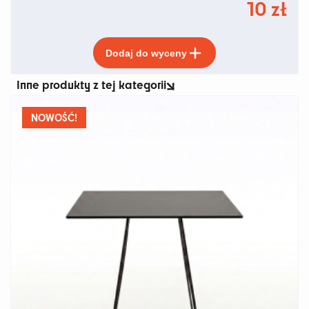
10
zł
Ten
Dodaj do wyceny
produkt
ma
Inne produkty z tej kategorii
wiele
wariantów.
Opcje
NOWOŚĆ!
można
wybrać
na
stronie
produktu