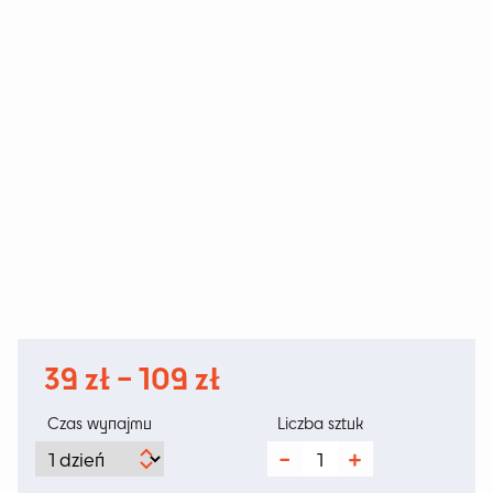
Zakres
39
zł
–
109
zł
cen:
Czas wynajmu
Liczba sztuk
od
ilość
Pari