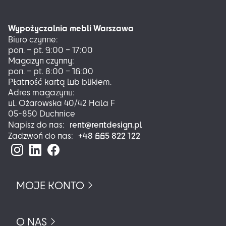
Opcje
można
Wypożyczalnia mebli Warszawa
wybrać
Biuro czynne:
na
pon. – pt. 9:00 – 17:00
stronie
Magazyn czynny:
produktu
pon. – pt. 8:00 – 16:00
Płatność kartą lub blikiem.
Adres magazynu:
ul. Ożarowska 40/42 Hala F
05-850 Duchnice
rent@rentdesign.pl
Napisz do nas:
+48 665 822 122
Zadzwoń do nas:
MOJE KONTO
O NAS