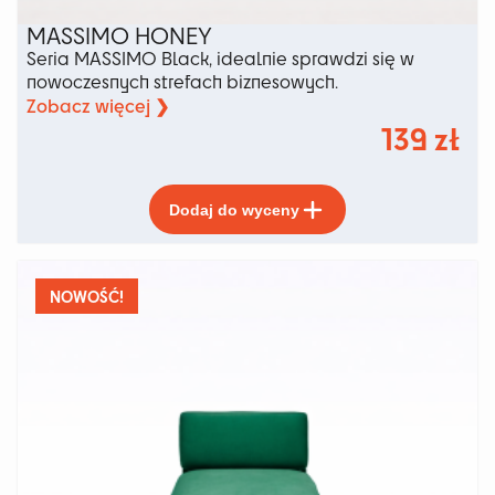
MASSIMO HONEY
Seria MASSIMO Black, idealnie sprawdzi się w
nowoczesnych strefach biznesowych.
Zobacz więcej ❯
139
zł
Ten
Dodaj do wyceny
produkt
ma
wiele
wariantów.
NOWOŚĆ!
Opcje
można
wybrać
na
stronie
produktu