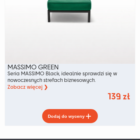
MASSIMO GREEN
Seria MASSIMO Black, idealnie sprawdzi się w
nowoczesnych strefach biznesowych.
Zobacz więcej ❯
139
zł
Ten
Dodaj do wyceny
produkt
ma
wiele
wariantów.