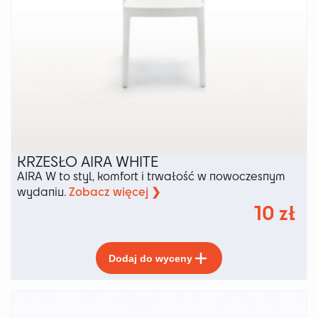
KRZESŁO AIRA WHITE
AIRA W to styl, komfort i trwałość w nowoczesnym
Zobacz więcej ❯
wydaniu.
10
zł
Ten
Dodaj do wyceny
produkt
ma
wiele
wariantów.