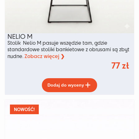
NELIO M
Stolik Nelio M pasuje wszędzie tam, gdzie
standardowe stoliki bankietowe z obrusami są zbyt
Zobacz więcej ❯
nudne.
77
zł
Ten
Dodaj do wyceny
produkt
ma
wiele
wariantów.
NOWOŚĆ!
Opcje
można
wybrać
na