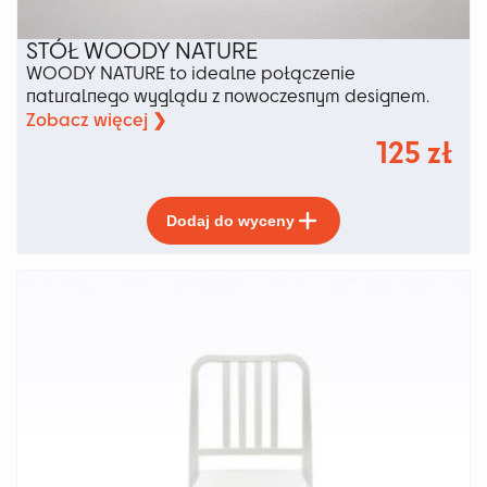
STÓŁ WOODY NATURE
WOODY NATURE to idealne połączenie
naturalnego wyglądu z nowoczesnym designem.
Zobacz więcej ❯
125
zł
Ten
Dodaj do wyceny
produkt
ma
wiele
wariantów.
Opcje
można
wybrać
na
stronie
produktu