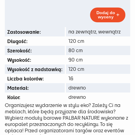
195 zł
Nature
do
Dodaj do
wyceny
635 zł
Zastosowanie:
na zewnątrz, wewnątrz
Długość:
120 cm
Szerokość:
80 cm
Wysokość:
90 cm
Wysokość z nadstawką:
120 cm
Liczba kolorów:
16
Materiał:
drewno
Kolor:
drewno
Organizujesz wydarzenie w stylu eko? Zależy Ci na
meblach, które będą przyjazne dla środowiska?
Wybierz moduły barowe PALBAR NATURE wykonane z
europalet przeznaczonych do recyklingu. To się
opłaca! Przed organizatorami targów oraz eventów