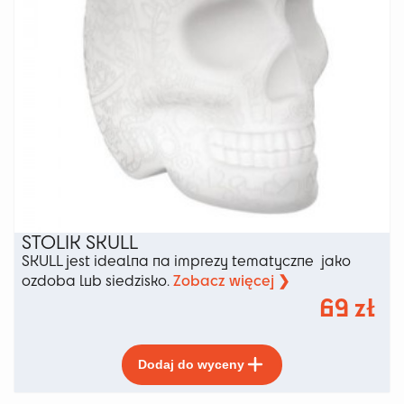
STOLIK SKULL
SKULL jest idealna na imprezy tematyczne jako
Zobacz więcej ❯
ozdoba lub siedzisko.
69
zł
Ten
Dodaj do wyceny
produkt
ma