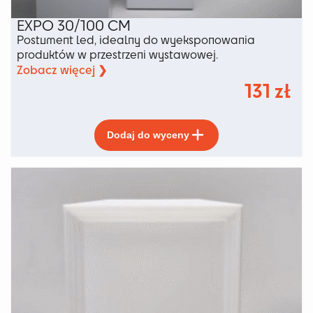
EXPO 30/100 CM
Postument led, idealny do wyeksponowania
produktów w przestrzeni wystawowej.
Zobacz więcej ❯
131
zł
Ten
Dodaj do wyceny
produkt
ma
wiele
wariantów.
Opcje
można
wybrać
na
stronie
produktu