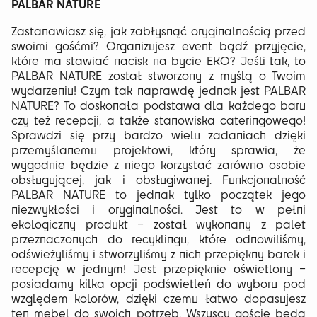
PALBAR NATURE
Zastanawiasz się, jak zabłysnąć oryginalnością przed
swoimi gośćmi? Organizujesz event bądź przyjęcie,
które ma stawiać nacisk na bycie EKO? Jeśli tak, to
PALBAR NATURE został stworzony z myślą o Twoim
wydarzeniu! Czym tak naprawdę jednak jest PALBAR
NATURE? To doskonała podstawa dla każdego baru
czy też recepcji, a także stanowiska cateringowego!
Sprawdzi się przy bardzo wielu zadaniach dzięki
przemyślanemu projektowi, który sprawia, że
wygodnie będzie z niego korzystać zarówno osobie
obsługującej, jak i obsługiwanej. Funkcjonalność
PALBAR NATURE to jednak tylko początek jego
niezwykłości i oryginalności. Jest to w pełni
ekologiczny produkt – został wykonany z palet
przeznaczonych do recyklingu, które odnowiliśmy,
odświeżyliśmy i stworzyliśmy z nich przepiękny barek i
recepcję w jednym! Jest przepięknie oświetlony –
posiadamy kilka opcji podświetleń do wyboru pod
względem kolorów, dzięki czemu łatwo dopasujesz
ten mebel do swoich potrzeb. Wszyscy goście będą