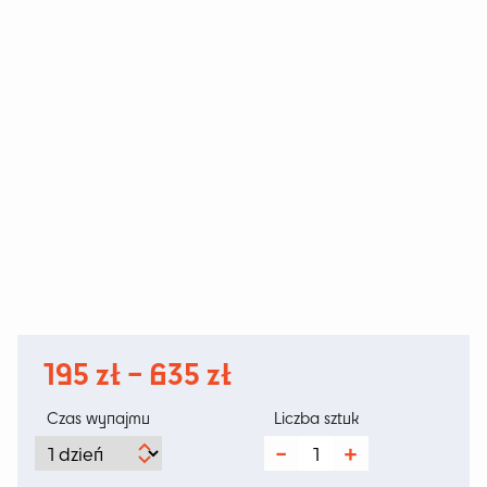
Zakres
195
zł
–
635
zł
cen:
Czas wynajmu
Liczba sztuk
od
ilość
Palbar