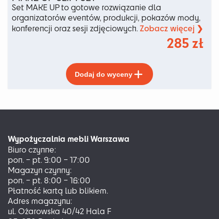
Set MAKE UP to gotowe rozwiązanie dla
organizatorów eventów, produkcji, pokazów mody,
Zobacz więcej ❯
konferencji oraz sesji zdjęciowych.
285
zł
Ten
Dodaj do wyceny
produkt
ma
wiele
wariantów.
Opcje
można
Wypożyczalnia mebli Warszawa
wybrać
Biuro czynne:
na
pon. – pt. 9:00 – 17:00
stronie
Magazyn czynny:
produktu
pon. – pt. 8:00 – 16:00
Płatność kartą lub blikiem.
Adres magazynu:
ul. Ożarowska 40/42 Hala F