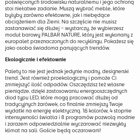
poświęconych środowisku naturalnemu i jego ochroną
stoi niełatwe zadanie. Muszą wybrać meble, które
byłyby zarówno efektowne, jak i niebędące
obciążeniem dla Ziemi. Na szczęście nie musisz
zastanawiać się dłużej – wystarczy, że wybierzesz
moduł barowy PALBAR NATURE, który jest wykonany z
europalet przeznaczonych do recyklingu. Pokażesz się
jako osoba świadoma panujących trendów.
Ekologicznie i efektownie
Palety to nie jest jednak jedynie modny, designerski
trend. Jest również proekologiczny i pomoże Ci
zmniejszyć ilość odpadów. Oszczędzisz też własne
pieniądze, dzięki zastosowaniu energooszczędnych
diod typu LED, które mogą pracować dłużej od
tradycyjnych żarówek, co finalnie zmniejszy Twoje
wydatki na energię elektryczną. 16 kolorów, 4 stopnie
intensywności światła i 8 programów pozwolą modnie
i zarazem odpowiedzialnie wyczarować niezwykły
klimat na sali. Goście będą oczarowani!