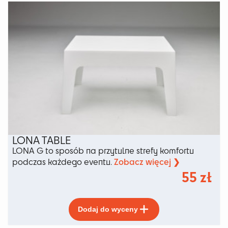
wiele
wariantów.
Opcje
można
wybrać
na
stronie
produktu
LONA TABLE
LONA G to sposób na przytulne strefy komfortu
Zobacz więcej ❯
podczas każdego eventu.
55
zł
Ten
Dodaj do wyceny
produkt
ma