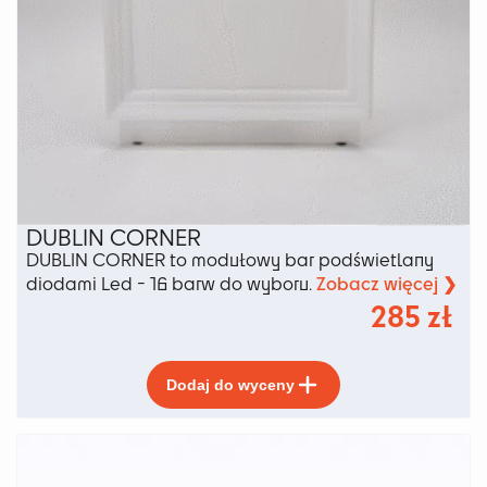
DUBLIN CORNER
DUBLIN CORNER to modułowy bar podświetlany
Zobacz więcej ❯
diodami Led - 16 barw do wyboru.
285
zł
Ten
Dodaj do wyceny
produkt
ma
wiele
wariantów.
Opcje