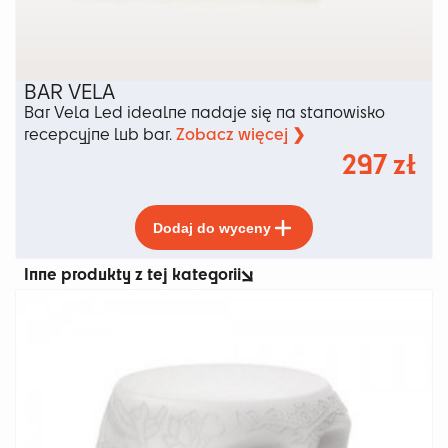
BAR VELA
Bar Vela Led idealne nadaje się na stanowisko
Zobacz więcej ❯
recepcyjne lub bar.
297
zł
Ten
Dodaj do wyceny
produkt
ma
Inne produkty z tej kategorii
wiele
wariantów.
Opcje
można
wybrać
na
stronie
produktu