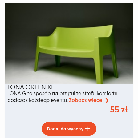
wiele
wariantów.
Opcje
można
wybrać
na
stronie
produktu
LONA GREEN XL
LONA G to sposób na przytulne strefy komfortu
Zobacz więcej ❯
podczas każdego eventu.
55
zł
Ten
Dodaj do wyceny
produkt
ma