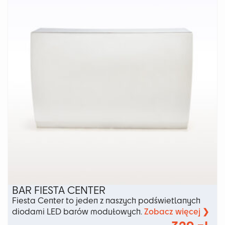
można
wybrać
na
stronie
produktu
BAR FIESTA CENTER
Fiesta Center to jeden z naszych podświetlanych
Zobacz więcej ❯
diodami LED barów modułowych.