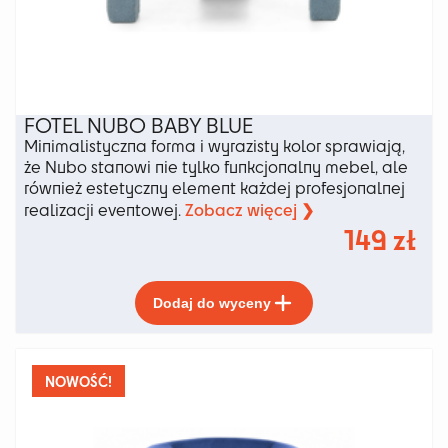
FOTEL NUBO BABY BLUE
Minimalistyczna forma i wyrazisty kolor sprawiają,
że Nubo stanowi nie tylko funkcjonalny mebel, ale
również estetyczny element każdej profesjonalnej
Zobacz więcej ❯
realizacji eventowej.
149
zł
Ten
Dodaj do wyceny
produkt
ma
wiele
wariantów.
NOWOŚĆ!
Opcje
można
wybrać