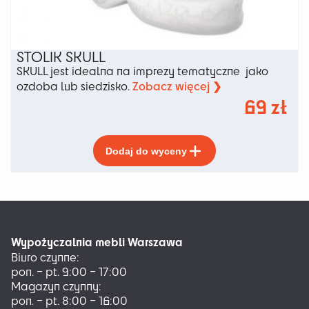
STOLIK SKULL
SKULL jest idealna na imprezy tematyczne jako
Zobacz więcej ❯
ozdoba lub siedzisko.
69
zł
Ten
Dodaj do wyceny
produkt
ma
wiele
wariantów.
Opcje
można
Wypożyczalnia mebli Warszawa
wybrać
Biuro czynne:
na
pon. – pt. 9:00 – 17:00
stronie
Magazyn czynny:
produktu
pon. – pt. 8:00 – 16:00