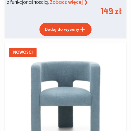
Zobacz więcej ❯
z funkcjonalnością.
149
zł
Ten
Dodaj do wyceny
produkt
ma
wiele
wariantów.
NOWOŚĆ!
Opcje
można
wybrać
na
stronie
produktu