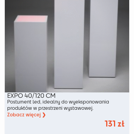
na
stronie
produktu
EXPO 40/120 CM
Postument led, idealny do wyeksponowania
produktów w przestrzeni wystawowej.
Zobacz więcej ❯
131
zł