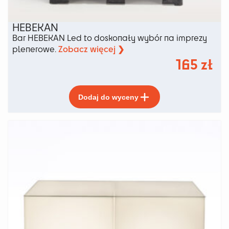
HEBEKAN
Bar HEBEKAN Led to doskonały wybór na imprezy
Zobacz więcej ❯
plenerowe.
165
zł
Ten
Dodaj do wyceny
produkt
ma
wiele
wariantów.
Opcje
można
wybrać
na
stronie
produktu