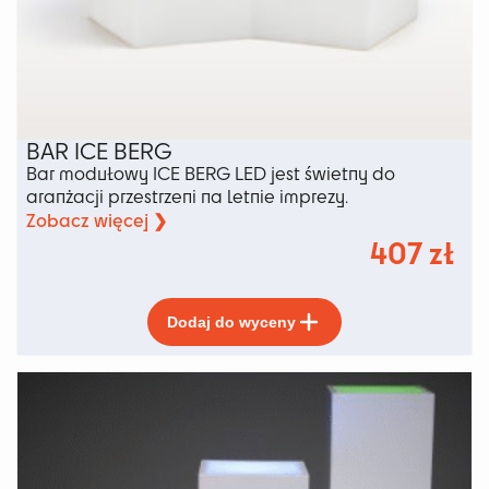
BAR ICE BERG
Bar modułowy ICE BERG LED jest świetny do
aranżacji przestrzeni na letnie imprezy.
Zobacz więcej ❯
407
zł
Ten
Dodaj do wyceny
produkt
ma
wiele
wariantów.
Opcje
można
wybrać