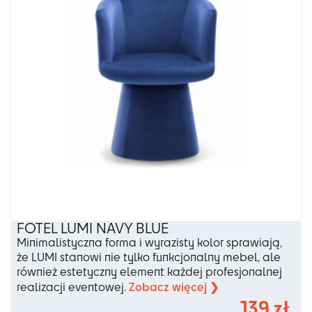
na
stronie
produktu
FOTEL LUMI NAVY BLUE
Minimalistyczna forma i wyrazisty kolor sprawiają,
że LUMI stanowi nie tylko funkcjonalny mebel, ale
również estetyczny element każdej profesjonalnej
Zobacz więcej ❯
realizacji eventowej.
139
zł