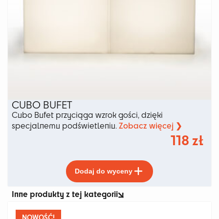
CUBO BUFET
Cubo Bufet przyciąga wzrok gości, dzięki
Zobacz więcej ❯
specjalnemu podświetleniu.
118
zł
Ten
Dodaj do wyceny
produkt
ma
Inne produkty z tej kategorii
wiele
wariantów.
Opcje
NOWOŚĆ!