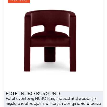
można
wybrać
na
stronie
produktu
FOTEL NUBO BURGUND
Fotel eventowy NUBO Burgund został stworzony z
myślą o realizacjach, w których design idzie w parze