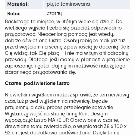
Materiał:
płyta laminowana
Kolor:
czarny
Backstage to miejsce, w którym wiele się dzieje. Do
wielkiego wyjścia trzeba się przecież odpowiednio
przygotować. Nieocenioną pomocą jest wtedy…
dobrze oświetlone lustro. Osoby robiące makijaż tuż
przed wejściem na scenę z pewnością je docenią. Jak
Cię widzą, tak Cię piszą – i nie ma w tym ani odrobiny
przesady. Dlatego, jeśli mamy w planach wystąpienie
zaproszonych gości, dajmy im możliwość należytego,
starannego przygotowania się.
Czarne, podświetlone lustro
Niewielkim wysiłkiem możesz sprawić, że ten nerwowy
czas, tuż przed wyjściem na mównicę, będzie
przyjemny, a cały proces przebiegnie sprawnie.
Wystarczy wejść na stronę firmy Rent Design i
wypożyczyć lustro MAKE UP. Oprawione w czarne,
drewniane ramy zwierciadło, o wymiarach 38 x 100 x
92 cm, jest dodatkowo podświetlane. Dzięki temu