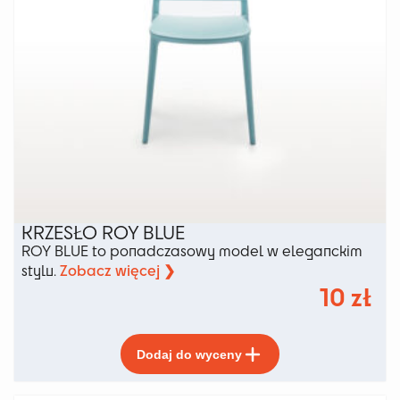
KRZESŁO ROY BLUE
ROY BLUE to ponadczasowy model w eleganckim
Zobacz więcej ❯
stylu.
10
zł
Ten
Dodaj do wyceny
produkt
ma
wiele