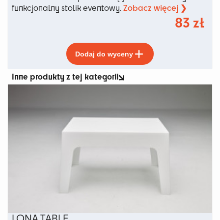
Zobacz więcej ❯
funkcjonalny stolik eventowy.
83
zł
Ten
Dodaj do wyceny
produkt
ma
Inne produkty z tej kategorii
wiele
wariantów.
Opcje
można
wybrać
na
stronie
produktu
LONA TABLE