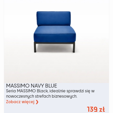
wybrać
na
stronie
produktu
MASSIMO NAVY BLUE
Seria MASSIMO Black, idealnie sprawdzi się w
nowoczesnych strefach biznesowych.
Zobacz więcej ❯
139
zł