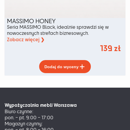
MASSIMO HONEY
Seria MASSIMO Black, idealnie sprawdzi się w
nowoczesnych strefach biznesowych.
Zobacz więcej ❯
139
zł
Ten
Dodaj do wyceny
produkt
ma
wiele
wariantów.
Opcje
można
Wypożyczalnia mebli Warszawa
wybrać
Biuro czynne:
na
pon. – pt. 9:00 – 17:00
stronie
Magazyn czynny:
produktu
pon. – pt. 8:00 – 16:00