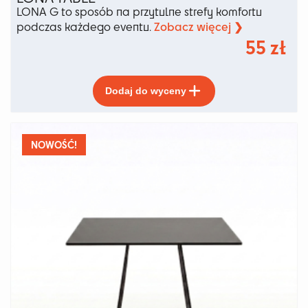
LONA G to sposób na przytulne strefy komfortu
Zobacz więcej ❯
podczas każdego eventu.
55
zł
Ten
Dodaj do wyceny
produkt
ma
wiele
wariantów.
NOWOŚĆ!
Opcje
można
wybrać
na
stronie
produktu