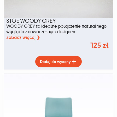
STÓŁ WOODY GREY
WOODY GREY to idealne połączenie naturalnego
wyglądu z nowoczesnym designem.
Zobacz więcej ❯
125
zł
Ten
Dodaj do wyceny
produkt
ma
wiele
wariantów.
Opcje
można
wybrać
na
stronie
produktu