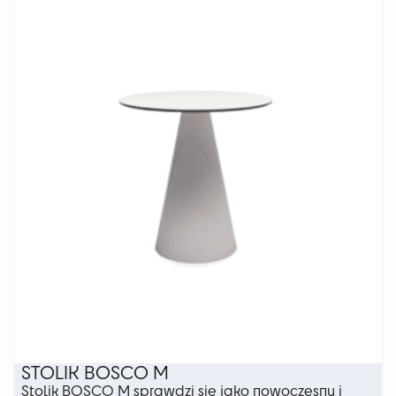
wariantów.
Opcje
można
wybrać
na
stronie
produktu
STOLIK BOSCO M
Stolik BOSCO M sprawdzi się jako nowoczesny i