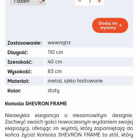
od
ilość
Konsola
165 zł
Shevron
Frame
do
Dodaj do
wyceny
535 zł
Zastosowanie:
wewnątrz
Długość:
110 cm
Szerokość:
40 cm
Wysokość:
83 cm
Materiał:
metal, szkło hartowane
Kolor:
złoty
Konsola SHEVRON FRAME
Niezwykła elegancja o niesamowitym designie.
Zachwyć swoich gości nowoczesnym wydaniem swojej
ekspozycji, oferując im wystrój, który zapamiętają do
końca życia! Konsola SHEVRON FRAME to stół, który