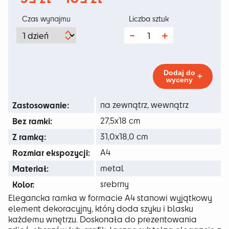
cen:
Czas wynajmu
Liczba sztuk
od
ilość
Info
39 zł
2
poziomy
do
Dodaj do
wyceny
109 zł
Zastosowanie:
na zewnątrz, wewnątrz
Bez ramki:
27,5x18 cm
Z ramką:
31,0x18,0 cm
Rozmiar ekspozycji:
A4
Materiał:
metal
Kolor:
srebrny
Elegancka ramka w formacie A4 stanowi wyjątkowy
element dekoracyjny, który doda szyku i blasku
każdemu wnętrzu. Doskonała do prezentowania