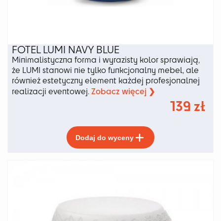
FOTEL LUMI NAVY BLUE
Minimalistyczna forma i wyrazisty kolor sprawiają,
że LUMI stanowi nie tylko funkcjonalny mebel, ale
również estetyczny element każdej profesjonalnej
Zobacz więcej ❯
realizacji eventowej.
139
zł
Ten
Dodaj do wyceny
produkt
ma
wiele
wariantów.
Opcje
można
wybrać
na