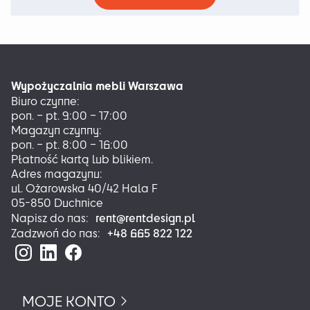
ma
wiele
wariantów.
Opcje
można
Wypożyczalnia mebli Warszawa
wybrać
Biuro czynne:
na
pon. – pt. 9:00 – 17:00
stronie
Magazyn czynny:
produktu
pon. – pt. 8:00 – 16:00
Płatność kartą lub blikiem.
Adres magazynu:
ul. Ożarowska 40/42 Hala F
05-850 Duchnice
rent@rentdesign.pl
Napisz do nas:
+48 665 822 122
Zadzwoń do nas:
MOJE KONTO