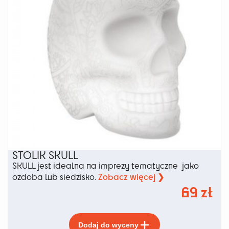
stronie
produktu
STOLIK SKULL
SKULL jest idealna na imprezy tematyczne jako
Zobacz więcej ❯
ozdoba lub siedzisko.
69
zł
Ten
Dodaj do wyceny
produkt