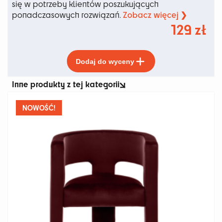
się w potrzeby klientów poszukujących
Zobacz więcej ❯
ponadczasowych rozwiązań.
129
zł
Ten
Dodaj do wyceny
produkt
ma
Inne produkty z tej kategorii
wiele
wariantów.
Opcje
NOWOŚĆ!
można
wybrać
na
stronie
produktu