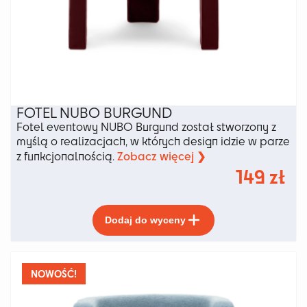
FOTEL NUBO BURGUND
Fotel eventowy NUBO Burgund został stworzony z
myślą o realizacjach, w których design idzie w parze
Zobacz więcej ❯
z funkcjonalnością.
149
zł
Ten
Dodaj do wyceny
produkt
ma
wiele
wariantów.
NOWOŚĆ!
Opcje
można