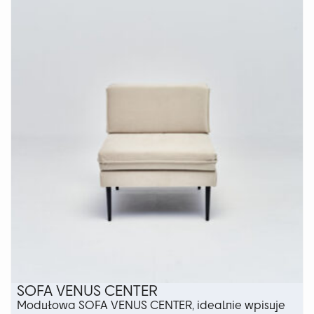
wariantów.
Opcje
można
wybrać
na
stronie
produktu
SOFA VENUS CENTER
Modułowa SOFA VENUS CENTER, idealnie wpisuje