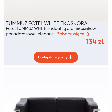
TUMMUZ FOTEL WHITE EKOSKÓRA
Fotel TUMMUZ WHITE - idealny dla miłośników
Zobacz więcej ❯
ponadczasowej elegancji.
134
zł
Ten
Dodaj do wyceny
produkt
ma
wiele
wariantów.
Opcje
można
wybrać
na
stronie
produktu