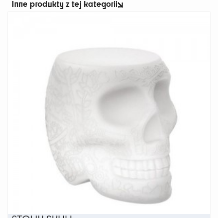
Inne produkty z tej kategorii
wiele
wariantów.
Opcje
można
wybrać
na
stronie
produktu