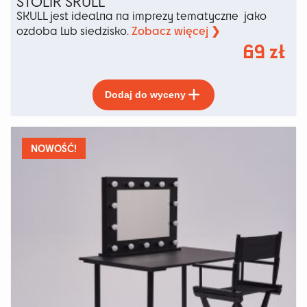
STOLIK SKULL
SKULL jest idealna na imprezy tematyczne jako
Zobacz więcej ❯
ozdoba lub siedzisko.
69
zł
Ten
Dodaj do wyceny
produkt
ma
wiele
wariantów.
NOWOŚĆ!
Opcje
można
wybrać
na
stronie
produktu