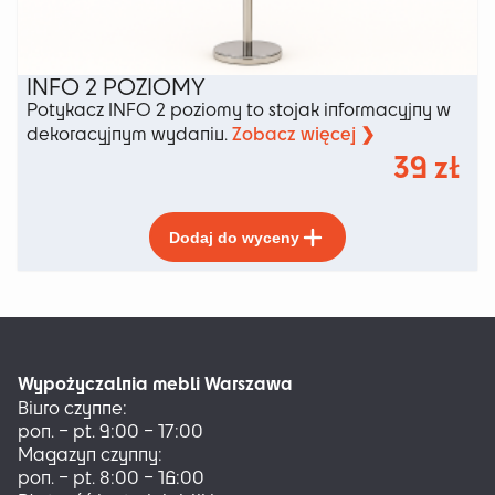
INFO 2 POZIOMY
Potykacz INFO 2 poziomy to stojak informacyjny w
Zobacz więcej ❯
dekoracyjnym wydaniu.
39
zł
Ten
Dodaj do wyceny
produkt
ma
wiele
wariantów.
Opcje
można
Wypożyczalnia mebli Warszawa
wybrać
Biuro czynne:
na
pon. – pt. 9:00 – 17:00
stronie
Magazyn czynny:
produktu
pon. – pt. 8:00 – 16:00