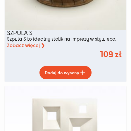
SZPULA S
Szpula S to idealny stolik na imprezy w stylu eco.
Zobacz więcej ❯
109
zł
Ten
Dodaj do wyceny
produkt
ma
wiele
wariantów.
Opcje
można
wybrać
na
stronie
produktu