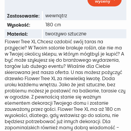
wyceny
263 zł
Zastosowanie:
wewnątrz
Wysokość:
180 cm
Materiał:
tworzywo sztuczne
Flower Tree XL Chcesz ozdobić swój taras na
przyjęcie? W Twoim salonie brakuje roślin, ale nie ma
w Twojej okolicy sklepu, w którym mógłbyś je kupić? A
być może szykujesz się do branżowego wydarzenia,
targów lub dużego eventu? Właśnie dla Ciebie
skierowana jest nasza oferta. U nas możesz pożyczyć
drzewko Flower Tree XL za niewielką kwotę. Doda
uroku każdemu wnętrzu. Jako że jest sztuczne, bez
problemu możesz je postawić na balkonie, tarasie czy
w ogrodzie. Z pewnością stanie się ważnym
elementem dekoracji Twojego domu i zostanie
zauważony przez gości. Flower Tree XL ma aż 180 cm
wysokości, dlatego, gdy wstawisz go do salonu, nie
będziesz potrzebować już innych dekoracji. Dla
zapominalskich również mamy dobrą wiadomość –