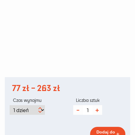
Zakres
77
zł
–
263
zł
cen:
Czas wynajmu
Liczba sztuk
od
ilość
Flower
77 zł
Tree
XL
do
180cm
Dodaj do