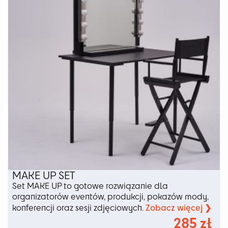
wybrać
na
stronie
produktu
MAKE UP SET
Set MAKE UP to gotowe rozwiązanie dla
organizatorów eventów, produkcji, pokazów mody,
Zobacz więcej ❯
konferencji oraz sesji zdjęciowych.
285
zł