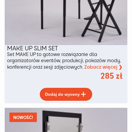
MAKE UP SLIM SET
Set MAKE UP to gotowe rozwiązanie dla
organizatorów eventów, produkcji, pokazów mody,
Zobacz więcej ❯
konferencji oraz sesji zdjęciowych.
285
zł
Ten
Dodaj do wyceny
produkt
ma
wiele
wariantów.
NOWOŚĆ!
Opcje
można