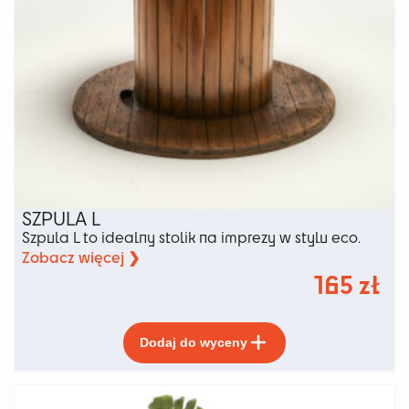
SZPULA L
Szpula L to idealny stolik na imprezy w stylu eco.
Zobacz więcej ❯
165
zł
Ten
Dodaj do wyceny
produkt
ma
wiele
wariantów.