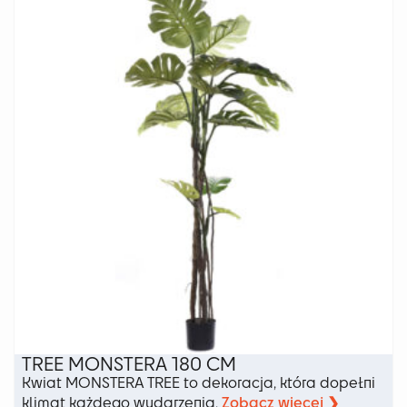
Opcje
można
wybrać
na
stronie
produktu
TREE MONSTERA 180 CM
Kwiat MONSTERA TREE to dekoracja, która dopełni
Zobacz więcej ❯
klimat każdego wydarzenia.