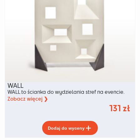
WALL
WALL to ścianka do wydzielania stref na evencie.
Zobacz więcej ❯
131
zł
Ten
Dodaj do wyceny
produkt
ma