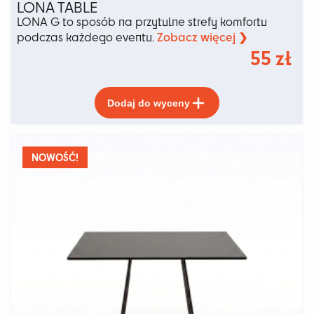
LONA TABLE
LONA G to sposób na przytulne strefy komfortu
Zobacz więcej ❯
podczas każdego eventu.
55
zł
Ten
Dodaj do wyceny
produkt
ma
wiele
wariantów.
NOWOŚĆ!
Opcje
można
wybrać
na
stronie
produktu