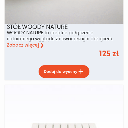
STÓŁ WOODY NATURE
WOODY NATURE to idealne połączenie
naturalnego wyglądu z nowoczesnym designem.
Zobacz więcej ❯
125
zł
Ten
Dodaj do wyceny
produkt
ma
wiele
wariantów.
Opcje
można
wybrać
na
stronie
produktu