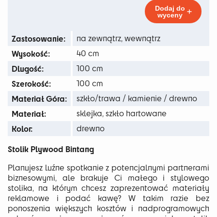
do
Dodaj do
wyceny
453 zł
Zastosowanie:
na zewnątrz, wewnątrz
Wysokość:
40 cm
Dlugość:
100 cm
Szerokość:
100 cm
Materiał Góra:
szkło/trawa / kamienie / drewno
Materiał:
sklejka, szkło hartowane
Kolor:
drewno
Stolik Plywood Bintang
Planujesz luźne spotkanie z potencjalnymi partnerami
biznesowymi, ale brakuje Ci małego i stylowego
stolika, na którym chcesz zaprezentować materiały
reklamowe i podać kawę? W takim razie bez
ponoszenia większych kosztów i nadprogramowych