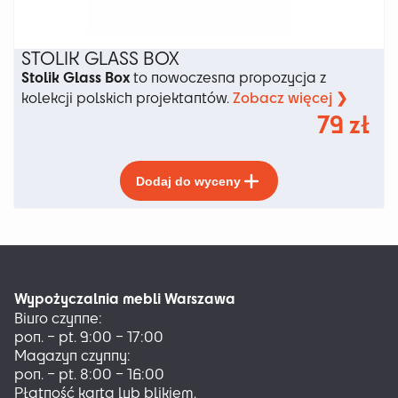
STOLIK GLASS BOX
Stolik Glass Box
to nowoczesna propozycja z
Zobacz więcej ❯
kolekcji polskich projektantów.
79
zł
Ten
Dodaj do wyceny
produkt
ma
wiele
wariantów.
Opcje
można
Wypożyczalnia mebli Warszawa
wybrać
Biuro czynne:
na
pon. – pt. 9:00 – 17:00
stronie
Magazyn czynny:
produktu
pon. – pt. 8:00 – 16:00
Płatność kartą lub blikiem.