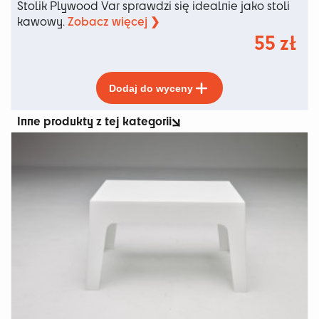
Stolik Plywood Var sprawdzi się idealnie jako stoli
Zobacz więcej ❯
kawowy.
55
zł
Ten
Dodaj do wyceny
produkt
ma
Inne produkty z tej kategorii
wiele
wariantów.
Opcje
można
wybrać
na
stronie
produktu