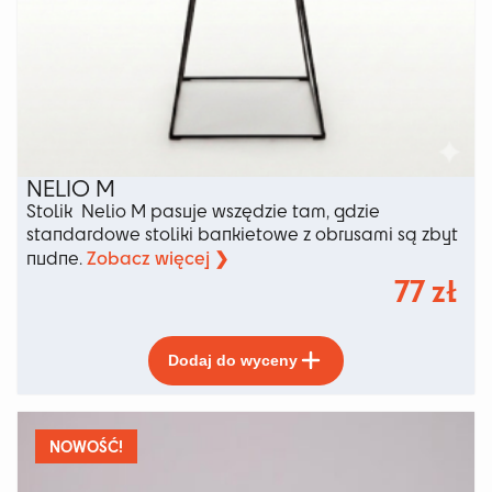
NELIO M
Stolik Nelio M pasuje wszędzie tam, gdzie
standardowe stoliki bankietowe z obrusami są zbyt
Zobacz więcej ❯
nudne.
77
zł
Ten
Dodaj do wyceny
produkt
ma
wiele
wariantów.
NOWOŚĆ!
Opcje
można