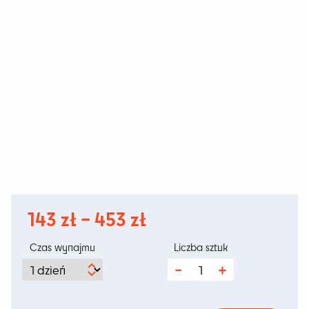
Zakres
143
zł
–
453
zł
cen:
Czas wynajmu
Liczba sztuk
od
ilość
Bintang
143 zł
Plywood