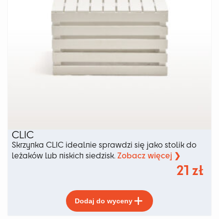
CLIC
Skrzynka CLIC idealnie sprawdzi się jako stolik do
Zobacz więcej ❯
leżaków lub niskich siedzisk.
21
zł
Ten
Dodaj do wyceny
produkt
ma