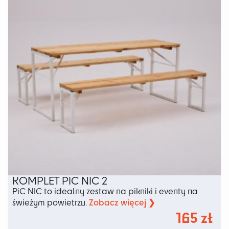
wybrać
na
stronie
produktu
KOMPLET PIC NIC 2
PiC NIC to idealny zestaw na pikniki i eventy na
Zobacz więcej ❯
świeżym powietrzu.
165
zł