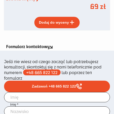
69
zł
Ten
Dodaj do wyceny
produkt
ma
wiele
wariantów.
Opcje
Formularz kontaktowy
można
wybrać
Jeśli nie wiesz od czego zacząć lub potrzebujesz
na
konsultacji, skontaktuj się z nami telefonicznie pod
stronie
+48 665 822 122
numerem
lub poprzez ten
produktu
formularz
Zadzwoń +48 665 822 122
Imię *