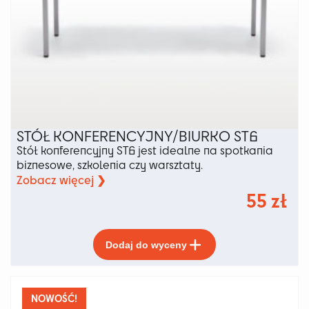
STÓŁ KONFERENCYJNY/BIURKO ST6
Stół konferencyjny ST6 jest idealne na spotkania
biznesowe, szkolenia czy warsztaty.
Zobacz więcej ❯
55
zł
Ten
Dodaj do wyceny
produkt
ma
wiele
wariantów.
NOWOŚĆ!
Opcje