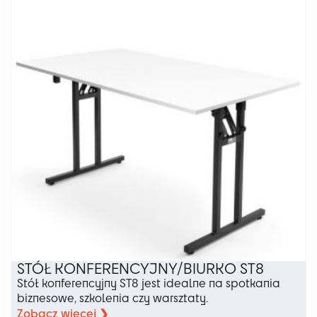
można
wybrać
na
stronie
produktu
STÓŁ KONFERENCYJNY/BIURKO ST8
Stół konferencyjny ST8 jest idealne na spotkania
biznesowe, szkolenia czy warsztaty.
Zobacz więcej ❯