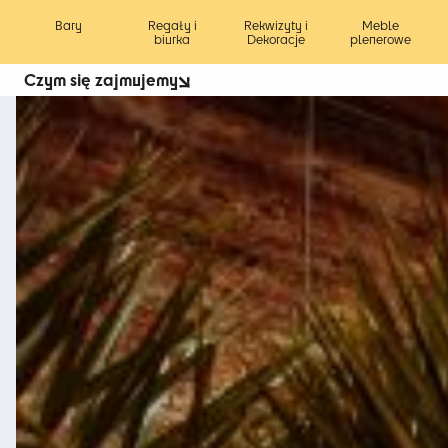
Bary
Regały i
Rekwizyty i
Meble
biurka
Dekoracje
plenerowe
Czym się zajmujemy