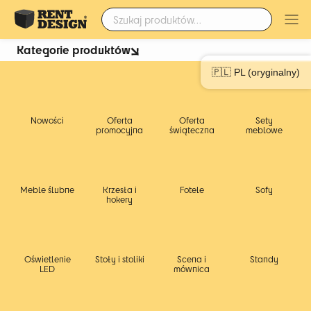
Szukaj:
Kategorie produktów
Wypożyczalnia mebli
🇵🇱 PL (oryginalny)
eventowych
Nowości
Oferta
Oferta
Sety
promocyjna
świąteczna
meblowe
Kanapy Tummuz
Meble ślubne
Krzesła i
Fotele
Sofy
hokery
Oświetlenie
Stoły i stoliki
Scena i
Standy
LED
mównica