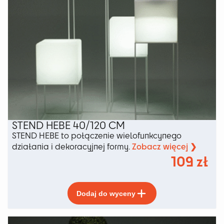
STEND HEBE 40/120 CM
STEND HEBE to połączenie wielofunkcynego
Zobacz więcej ❯
działania i dekoracyjnej formy.
109
zł
Ten
Dodaj do wyceny
produkt
ma
wiele