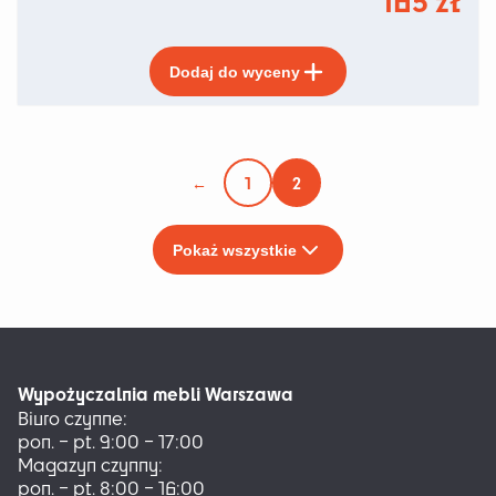
Ten
Dodaj do wyceny
produkt
ma
wiele
wariantów.
Opcje
←
1
2
można
wybrać
na
Pokaż wszystkie
stronie
produktu
Wypożyczalnia mebli Warszawa
Biuro czynne:
pon. – pt. 9:00 – 17:00
Magazyn czynny:
pon. – pt. 8:00 – 16:00