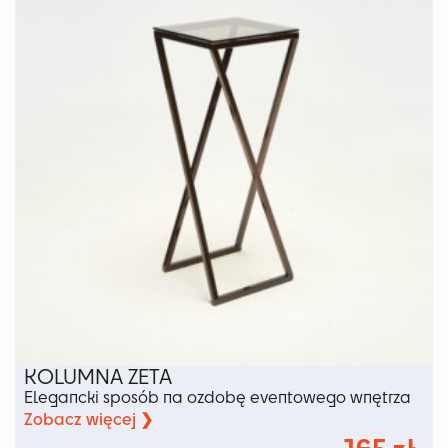
można
wybrać
na
stronie
produktu
KOLUMNA ZETA
Elegancki sposób na ozdobę eventowego wnętrza
Zobacz więcej ❯
165
zł