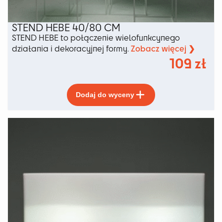
STEND HEBE 40/80 CM
STEND HEBE to połączenie wielofunkcynego
Zobacz więcej ❯
działania i dekoracyjnej formy.
109
zł
Ten
Dodaj do wyceny
produkt
ma
wiele
wariantów.
Opcje
można
wybrać
na
stronie
produktu