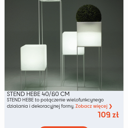
stronie
produktu
STEND HEBE 40/60 CM
STEND HEBE to połączenie wielofunkcynego
Zobacz więcej ❯
działania i dekoracyjnej formy.
109
zł