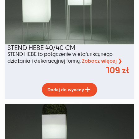
STEND HEBE 40/40 CM
STEND HEBE to połączenie wielofunkcynego
Zobacz więcej ❯
działania i dekoracyjnej formy.
109
zł
Ten
Dodaj do wyceny
produkt
ma
wiele
wariantów.
Opcje
można
wybrać
na