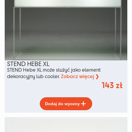
STEND HEBE XL
STEND Hebe XL może służyć jako element
Zobacz więcej ❯
dekoracyjny lub cooler.
143
zł
Ten
Dodaj do wyceny
produkt
ma
wiele
wariantów.
Opcje