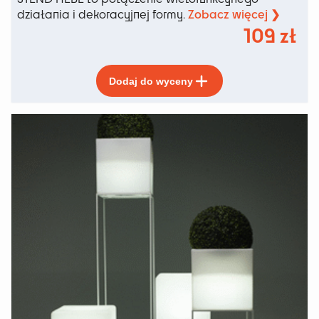
Zobacz więcej ❯
działania i dekoracyjnej formy.
109
zł
Ten
Dodaj do wyceny
produkt
ma
wiele
wariantów.
Opcje
można
wybrać
na
stronie
produktu