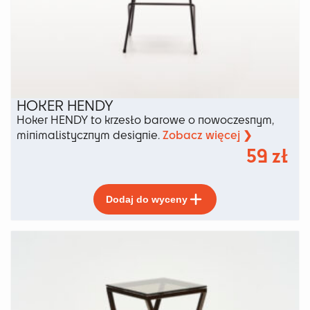
HOKER HENDY
Hoker HENDY to krzesło barowe o nowoczesnym,
Zobacz więcej ❯
minimalistycznym designie.
59
zł
Ten
Dodaj do wyceny
produkt
ma
wiele
wariantów.
Opcje
można
wybrać
na