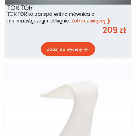
TOK TOK
TOK TOK to transparentna mównica o
Zobacz więcej ❯
minimalistycznym designie.
209
zł
Ten
Dodaj do wyceny
produkt
ma
wiele
wariantów.
Opcje
można
wybrać
na
stronie
produktu