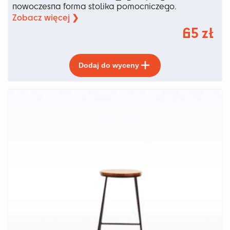
nowoczesna forma stolika pomocniczego.
Zobacz więcej ❯
65
zł
Ten
Dodaj do wyceny
produkt
ma
wiele
wariantów.
Opcje
można
wybrać
na
stronie
produktu