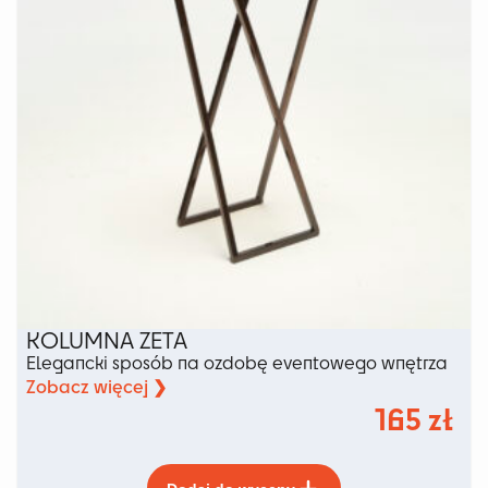
stronie
produktu
KOLUMNA ZETA
Elegancki sposób na ozdobę eventowego wnętrza
Zobacz więcej ❯
165
zł
Ten