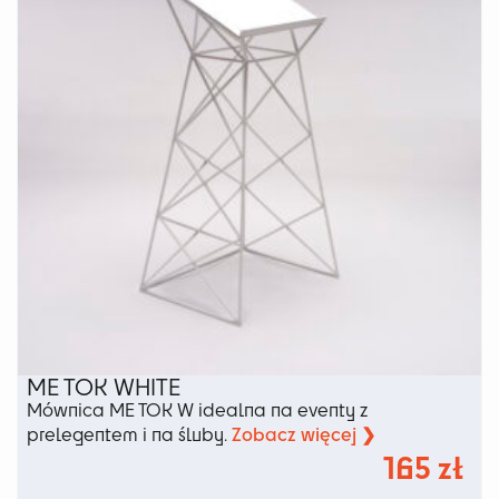
wybrać
na
stronie
produktu
ME TOK WHITE
Mównica ME TOK W idealna na eventy z
Zobacz więcej ❯
prelegentem i na śluby.
165
zł