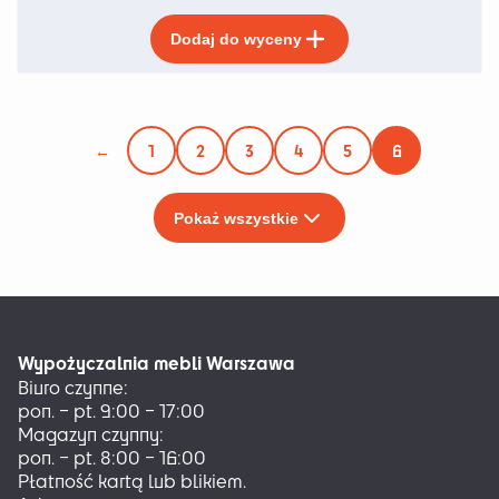
Ten
Dodaj do wyceny
produkt
ma
wiele
wariantów.
Opcje
←
1
2
3
4
5
6
można
wybrać
na
Pokaż wszystkie
stronie
produktu
Wypożyczalnia mebli Warszawa
Biuro czynne:
pon. – pt. 9:00 – 17:00
Magazyn czynny:
pon. – pt. 8:00 – 16:00
Płatność kartą lub blikiem.