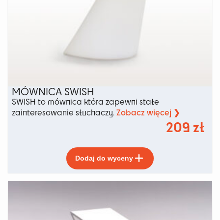
MÓWNICA SWISH
SWISH to mównica która zapewni stałe
Zobacz więcej ❯
zainteresowanie słuchaczy.
209
zł
Ten
Dodaj do wyceny
produkt
ma
wiele
wariantów.
Opcje
można