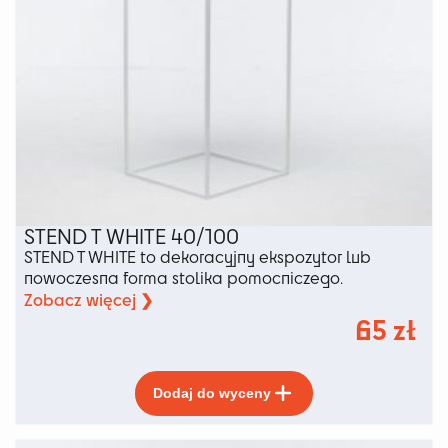
STEND T WHITE 40/100
STEND T WHITE to dekoracyjny ekspozytor lub
nowoczesna forma stolika pomocniczego.
Zobacz więcej ❯
65
zł
Ten
Dodaj do wyceny
produkt
ma
wiele