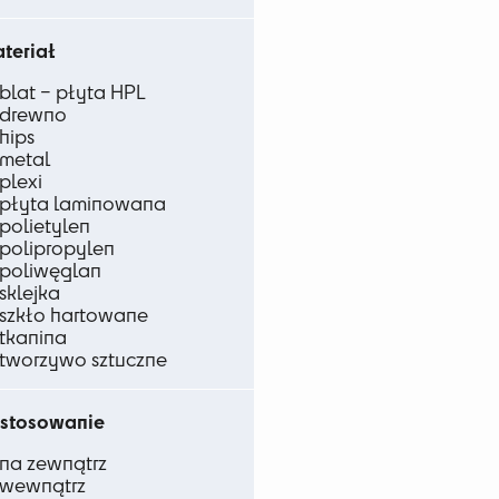
teriał
blat – płyta HPL
drewno
hips
metal
plexi
płyta laminowana
polietylen
polipropylen
poliwęglan
sklejka
szkło hartowane
tkanina
tworzywo sztuczne
stosowanie
na zewnątrz
wewnątrz