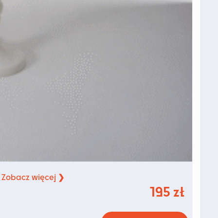
Zobacz więcej ❯
.
195
zł
Ten