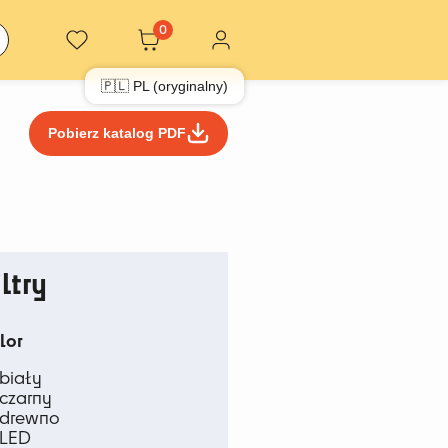
0
🇵🇱 PL (oryginalny)
Pobierz katalog PDF
iltry
lor
biały
czarny
drewno
LED