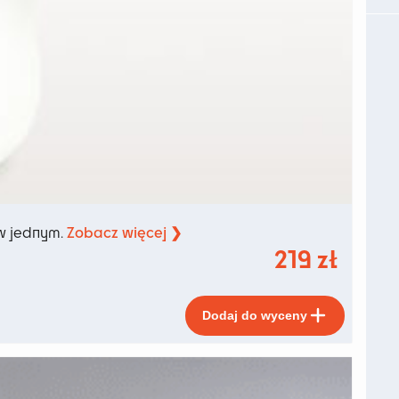
Zobacz więcej ❯
 w jednym.
219
zł
Ten
Dodaj do wyceny
produkt
ma
wiele
wariant
Opcje