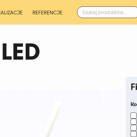
Szukaj:
EALIZACJE
REFERENCJE
 LED
F
Ko